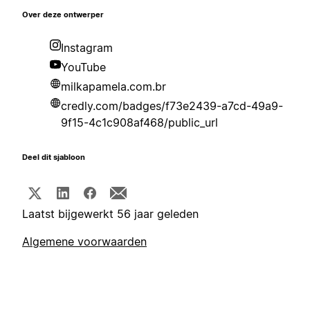
Over deze ontwerper
Instagram
YouTube
milkapamela.com.br
credly.com/badges/f73e2439-a7cd-49a9-
9f15-4c1c908af468/public_url
Deel dit sjabloon
Laatst bijgewerkt 56 jaar geleden
Algemene voorwaarden