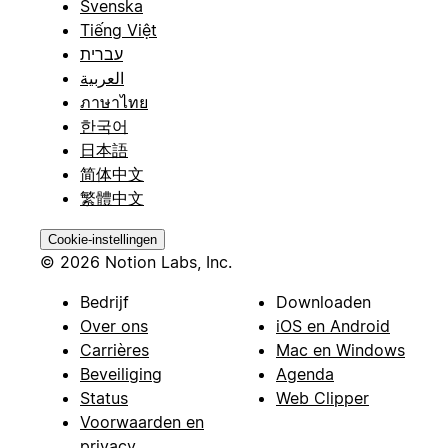
Svenska
Tiếng Việt
עברית
العربية
ภาษาไทย
한국어
日本語
简体中文
繁體中文
Cookie-instellingen
© 2026 Notion Labs, Inc.
Bedrijf
Downloaden
Over ons
iOS en Android
Carrières
Mac en Windows
Beveiliging
Agenda
Status
Web Clipper
Voorwaarden en
privacy