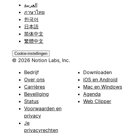
العربية
ภาษาไทย
한국어
日本語
简体中文
繁體中文
Cookie-instellingen
© 2026 Notion Labs, Inc.
Bedrijf
Downloaden
Over ons
iOS en Android
Carrières
Mac en Windows
Beveiliging
Agenda
Status
Web Clipper
Voorwaarden en
privacy
Je
privacyrechten