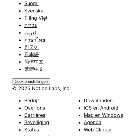
Suomi
Svenska
Tiếng Việt
עברית
العربية
ภาษาไทย
한국어
日本語
简体中文
繁體中文
Cookie-instellingen
© 2026 Notion Labs, Inc.
Bedrijf
Downloaden
Over ons
iOS en Android
Carrières
Mac en Windows
Beveiliging
Agenda
Status
Web Clipper