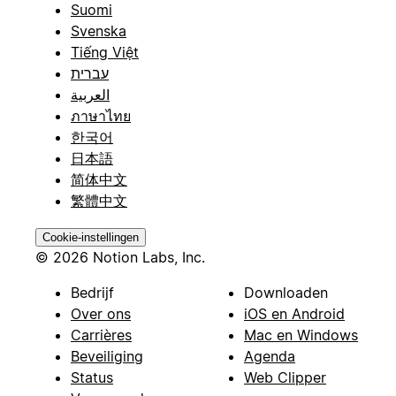
Suomi
Svenska
Tiếng Việt
עברית
العربية
ภาษาไทย
한국어
日本語
简体中文
繁體中文
Cookie-instellingen
© 2026 Notion Labs, Inc.
Bedrijf
Downloaden
Over ons
iOS en Android
Carrières
Mac en Windows
Beveiliging
Agenda
Status
Web Clipper