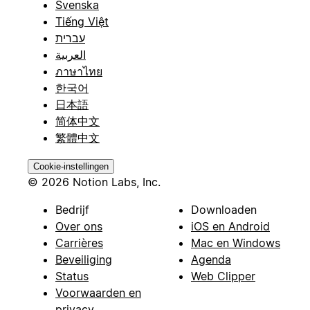
Svenska
Tiếng Việt
עברית
العربية
ภาษาไทย
한국어
日本語
简体中文
繁體中文
Cookie-instellingen
© 2026 Notion Labs, Inc.
Bedrijf
Downloaden
Over ons
iOS en Android
Carrières
Mac en Windows
Beveiliging
Agenda
Status
Web Clipper
Voorwaarden en
privacy