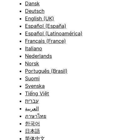
Dansk
Deutsch
English (UK)
Español (España)
Español (Latinoamérica)
Français (France)
Italiano
Nederlands
Norsk
Português (Brasil)
Suomi
Svenska
Tiếng Việt
עברית
العربية
ภาษาไทย
한국어
日本語
简体中文