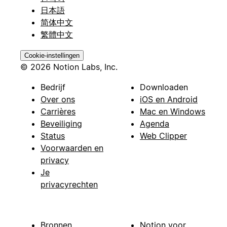
日本語
简体中文
繁體中文
Cookie-instellingen
© 2026 Notion Labs, Inc.
Bedrijf
Downloaden
Over ons
iOS en Android
Carrières
Mac en Windows
Beveiliging
Agenda
Status
Web Clipper
Voorwaarden en
privacy
Je
privacyrechten
Bronnen
Notion voor