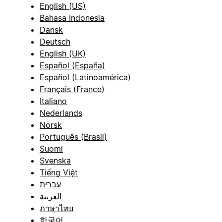
English (US)
Bahasa Indonesia
Dansk
Deutsch
English (UK)
Español (España)
Español (Latinoamérica)
Français (France)
Italiano
Nederlands
Norsk
Português (Brasil)
Suomi
Svenska
Tiếng Việt
עברית
العربية
ภาษาไทย
한국어