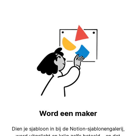
Word een maker
Dien je sjabloon in bij de Notion-sjablonengalerij,
word uitgelicht en krijg zelfs betaald – en dat