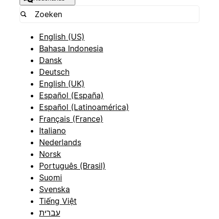
English (US)
Bahasa Indonesia
Dansk
Deutsch
English (UK)
Español (España)
Español (Latinoamérica)
Français (France)
Italiano
Nederlands
Norsk
Português (Brasil)
Suomi
Svenska
Tiếng Việt
עברית