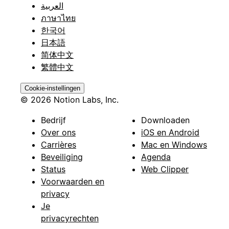
العربية
ภาษาไทย
한국어
日本語
简体中文
繁體中文
Cookie-instellingen
© 2026 Notion Labs, Inc.
Bedrijf
Downloaden
Over ons
iOS en Android
Carrières
Mac en Windows
Beveiliging
Agenda
Status
Web Clipper
Voorwaarden en
privacy
Je
privacyrechten