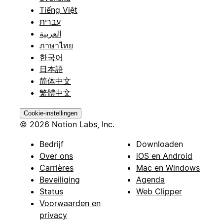
Tiếng Việt
עברית
العربية
ภาษาไทย
한국어
日本語
简体中文
繁體中文
Cookie-instellingen
© 2026 Notion Labs, Inc.
Bedrijf
Downloaden
Over ons
iOS en Android
Carrières
Mac en Windows
Beveiliging
Agenda
Status
Web Clipper
Voorwaarden en
privacy