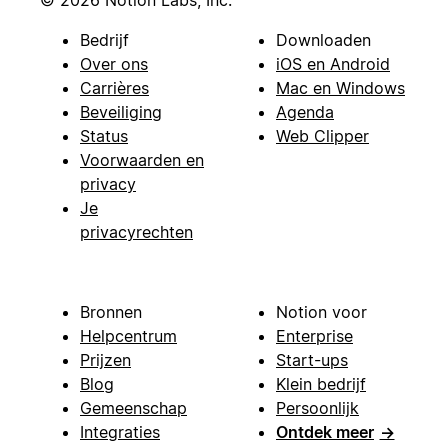
© 2026 Notion Labs, Inc.
Bedrijf
Downloaden
Over ons
iOS en Android
Carrières
Mac en Windows
Beveiliging
Agenda
Status
Web Clipper
Voorwaarden en
privacy
Je
privacyrechten
Bronnen
Notion voor
Helpcentrum
Enterprise
Prijzen
Start-ups
Blog
Klein bedrijf
Gemeenschap
Persoonlijk
Integraties
Ontdek meer
→