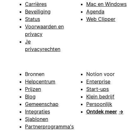
Carrières
Mac en Windows
Beveiliging
Agenda
Status
Web Clipper
Voorwaarden en
privacy
Je
privacyrechten
Bronnen
Notion voor
Helpcentrum
Enterprise
Prijzen
Start-ups
Blog
Klein bedrijf
Gemeenschap
Persoonlijk
Integraties
Ontdek meer
→
Sjablonen
Partnerprogramma's