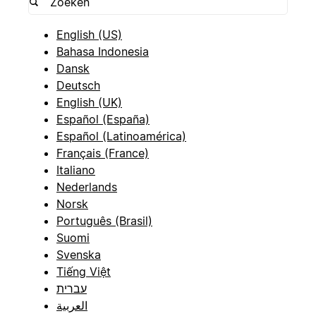
English (US)
Bahasa Indonesia
Dansk
Deutsch
English (UK)
Español (España)
Español (Latinoamérica)
Français (France)
Italiano
Nederlands
Norsk
Português (Brasil)
Suomi
Svenska
Tiếng Việt
עברית
العربية