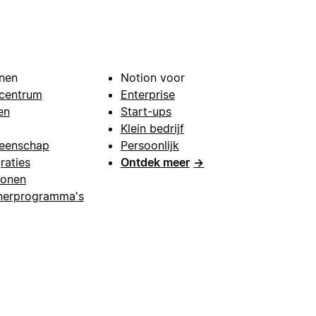
nen
Notion voor
centrum
Enterprise
en
Start-ups
Klein bedrijf
eenschap
Persoonlijk
raties
Ontdek meer
→
lonen
nerprogramma's