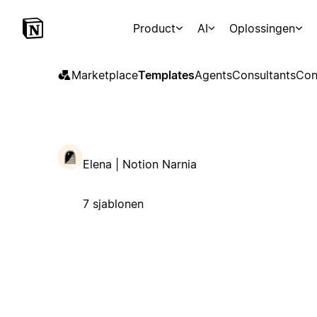
Product
AI
Oplossingen
Marketplace
Templates
Agents
Consultants
Con
Elena | Notion Narnia
7 sjablonen