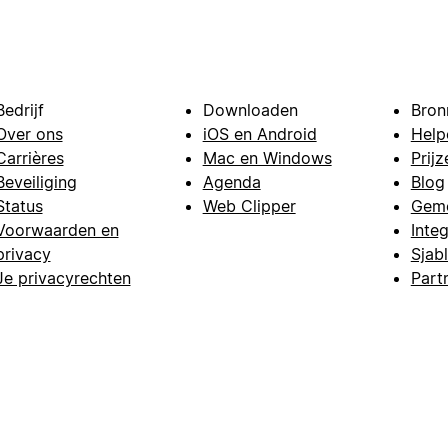
Bedrijf
Downloaden
Bron
Over ons
iOS en Android
Help
Carrières
Mac en Windows
Prijz
Beveiliging
Agenda
Blog
Status
Web Clipper
Gem
Voorwaarden en
Integ
privacy
Sjab
Je privacyrechten
Part