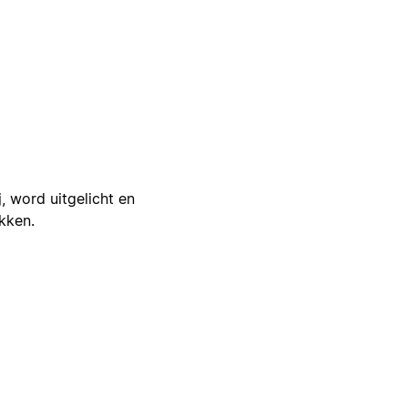
j, word uitgelicht en
ikken.