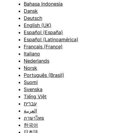
Bahasa Indonesia
Dansk
Deutsch
English (UK)
Español (España)
Español (Latinoamérica)
Français (France)
Italiano
Nederlands
Norsk
Português (Brasil)
Suomi
Svenska
Tiếng Việt
עברית
العربية
ภาษาไทย
한국어
日本語