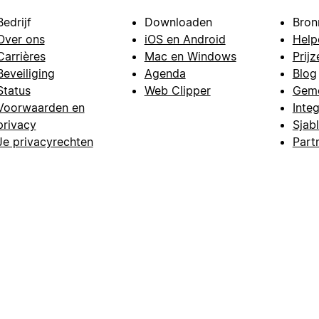
Bedrijf
Downloaden
Bron
Over ons
iOS en Android
Help
Carrières
Mac en Windows
Prijz
Beveiliging
Agenda
Blog
Status
Web Clipper
Gem
Voorwaarden en
Integ
privacy
Sjab
Je privacyrechten
Part