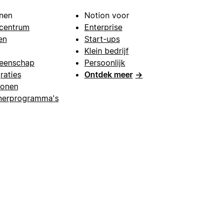
nen
Notion voor
centrum
Enterprise
en
Start-ups
Klein bedrijf
eenschap
Persoonlijk
raties
Ontdek meer
→
lonen
nerprogramma's