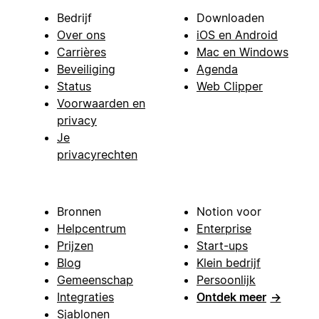
Bedrijf
Downloaden
Over ons
iOS en Android
Carrières
Mac en Windows
Beveiliging
Agenda
Status
Web Clipper
Voorwaarden en
privacy
Je
privacyrechten
Bronnen
Notion voor
Helpcentrum
Enterprise
Prijzen
Start-ups
Blog
Klein bedrijf
Gemeenschap
Persoonlijk
Integraties
Ontdek meer
→
Sjablonen