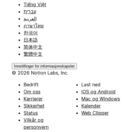
Tiếng Việt
עברית
العربية
ภาษาไทย
한국어
日本語
简体中文
繁體中文
Innstillinger for informasjonskapsler
© 2026 Notion Labs, Inc.
Bedrift
Last ned
Om oss
iOS og Android
Karrierer
Mac og Windows
Sikkerhet
Kalender
Status
Web Clipper
Vilkår og
personvern