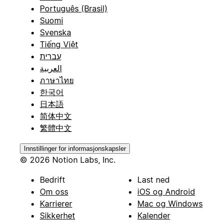
Português (Brasil)
Suomi
Svenska
Tiếng Việt
עברית
العربية
ภาษาไทย
한국어
日本語
简体中文
繁體中文
Innstillinger for informasjonskapsler
© 2026 Notion Labs, Inc.
Bedrift
Last ned
Om oss
iOS og Android
Karrierer
Mac og Windows
Sikkerhet
Kalender