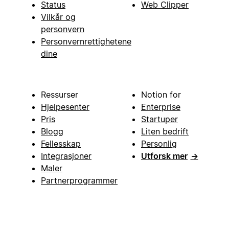
Status
Web Clipper
Vilkår og
personvern
Personvernrettighetene
dine
Ressurser
Notion for
Hjelpesenter
Enterprise
Pris
Startuper
Blogg
Liten bedrift
Fellesskap
Personlig
Integrasjoner
Utforsk mer
→
Maler
Partnerprogrammer