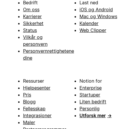
Bedrift
Last ned
Om oss
iOS og Android
Karrierer
Mac og Windows
Sikkerhet
Kalender
Status
Web Clipper
Vilkår og
personvern
Personvernrettighetene
dine
Ressurser
Notion for
Hjelpesenter
Enterprise
Pris
Startuper
Blogg
Liten bedrift
Fellesskap
Personlig
Integrasjoner
Utforsk mer
→
Maler