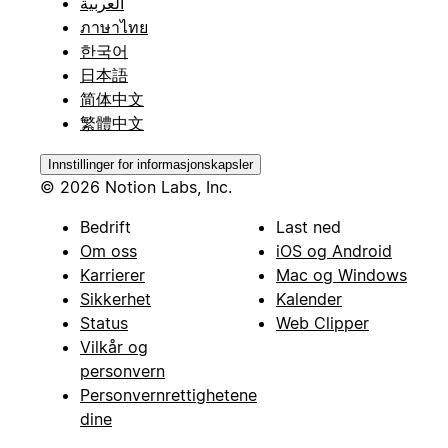
العربية
ภาษาไทย
한국어
日本語
简体中文
繁體中文
Innstillinger for informasjonskapsler
© 2026 Notion Labs, Inc.
Bedrift
Last ned
Om oss
iOS og Android
Karrierer
Mac og Windows
Sikkerhet
Kalender
Status
Web Clipper
Vilkår og
personvern
Personvernrettighetene
dine