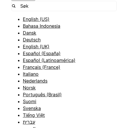
English (US)
Bahasa Indonesia
Dansk
Deutsch
English (UK)
Español (España)
Español (Latinoamérica)
Français (France)
Italiano
Nederlands
Norsk
Português (Brasil)
Suomi
Svenska
Tiếng Việt
עברית