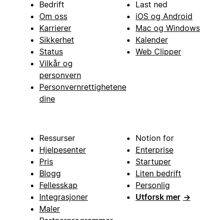
Bedrift
Last ned
Om oss
iOS og Android
Karrierer
Mac og Windows
Sikkerhet
Kalender
Status
Web Clipper
Vilkår og
personvern
Personvernrettighetene
dine
Ressurser
Notion for
Hjelpesenter
Enterprise
Pris
Startuper
Blogg
Liten bedrift
Fellesskap
Personlig
Integrasjoner
Utforsk mer
→
Maler