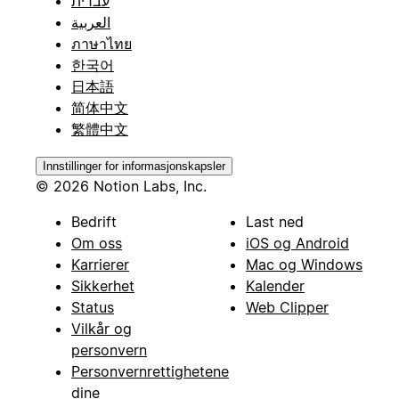
עברית
العربية
ภาษาไทย
한국어
日本語
简体中文
繁體中文
Innstillinger for informasjonskapsler
© 2026 Notion Labs, Inc.
Bedrift
Last ned
Om oss
iOS og Android
Karrierer
Mac og Windows
Sikkerhet
Kalender
Status
Web Clipper
Vilkår og
personvern
Personvernrettighetene
dine