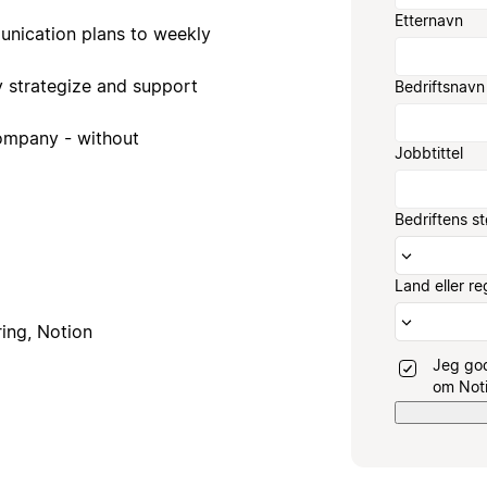
Etternavn
unication plans to weekly
y strategize and support
Bedriftsnavn
company - without
Jobbtittel
Bedriftens st
Land eller re
ing, Notion
Jeg go
om Noti