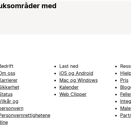
bruksområder med
Bedrift
Last ned
Ress
Om oss
iOS og Android
Hjel
Karrierer
Mac og Windows
Pris
Sikkerhet
Kalender
Blog
Status
Web Clipper
Fell
Vilkår og
Inte
personvern
Male
Personvernrettighetene
Part
dine