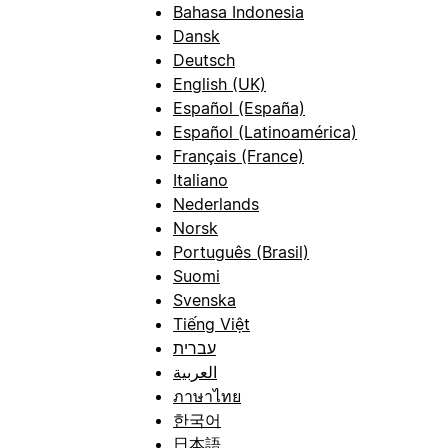
Bahasa Indonesia
Dansk
Deutsch
English (UK)
Español (España)
Español (Latinoamérica)
Français (France)
Italiano
Nederlands
Norsk
Português (Brasil)
Suomi
Svenska
Tiếng Việt
עברית
العربية
ภาษาไทย
한국어
日本語