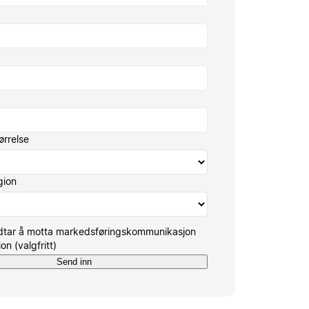
ørrelse
gion
dtar å motta markedsføringskommunikasjon
on (valgfritt)
Send inn