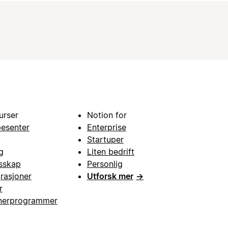
urser
Notion for
pesenter
Enterprise
Startuper
g
Liten bedrift
esskap
Personlig
grasjoner
Utforsk mer
→
r
nerprogrammer