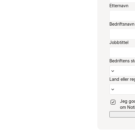
Etternavn
Bedriftsnavn
Jobbtittel
Bedriftens st
Land eller re
Jeg go
om Noti