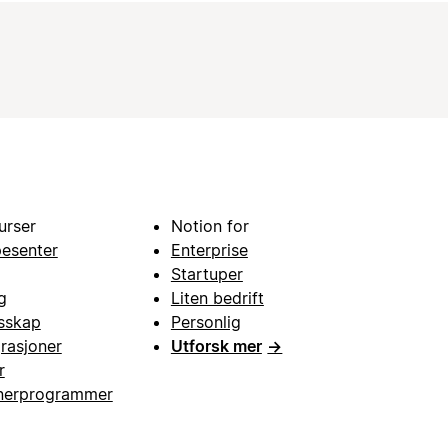
urser
Notion for
pesenter
Enterprise
Startuper
g
Liten bedrift
esskap
Personlig
grasjoner
Utforsk mer
→
r
nerprogrammer