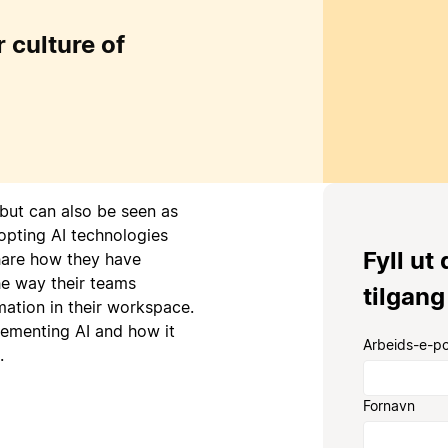
 culture of
 but can also be seen as
opting AI technologies
Fyll ut
share how they have
e way their teams
tilgang
mation in their workspace.
lementing AI and how it
Arbeids-e-p
.
Fornavn