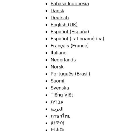
Bahasa Indonesia
Dansk
Deutsch
English (UK)
Español (España)
Español (Latinoamérica)
Français (France)
Italiano
Nederlands
Norsk
Português (Brasil)
Suomi
Svenska
Tiếng Việt
עברית
العربية
ภาษาไทย
한국어
日本語