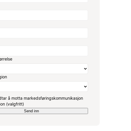
ørrelse
gion
dtar å motta markedsføringskommunikasjon
on (valgfritt)
Send inn