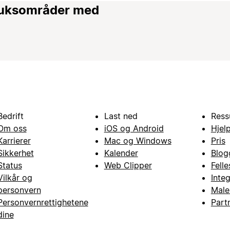
bruksområder med
Bedrift
Last ned
Ress
Om oss
iOS og Android
Hjel
Karrierer
Mac og Windows
Pris
Sikkerhet
Kalender
Blog
Status
Web Clipper
Fell
Vilkår og
Inte
personvern
Male
Personvernrettighetene
Part
dine