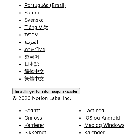
Português (Brasil)
Suomi
Svenska
Tiếng Việt
עברית
العربية
ภาษาไทย
한국어
日本語
简体中文
繁體中文
Innstillinger for informasjonskapsler
© 2026 Notion Labs, Inc.
Bedrift
Last ned
Om oss
iOS og Android
Karrierer
Mac og Windows
Sikkerhet
Kalender