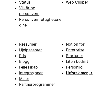
Status
Web Clipper
Vilkår og
personvern
Personvernrettighetene
dine
Ressurser
Notion for
Hjelpesenter
Enterprise
Pris
Startuper
Blogg
Liten bedrift
Fellesskap
Personlig
Integrasjoner
Utforsk mer
→
Maler
Partnerprogrammer