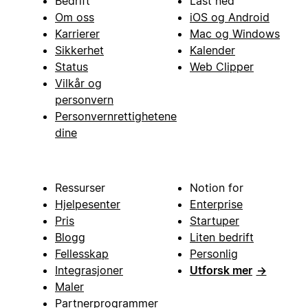
Bedrift
Last ned
Om oss
iOS og Android
Karrierer
Mac og Windows
Sikkerhet
Kalender
Status
Web Clipper
Vilkår og
personvern
Personvernrettighetene
dine
Ressurser
Notion for
Hjelpesenter
Enterprise
Pris
Startuper
Blogg
Liten bedrift
Fellesskap
Personlig
Integrasjoner
Utforsk mer
→
Maler
Partnerprogrammer