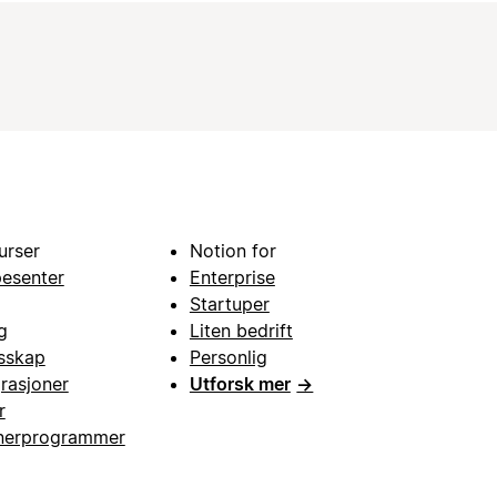
urser
Notion for
pesenter
Enterprise
Startuper
g
Liten bedrift
esskap
Personlig
grasjoner
Utforsk mer
→
r
nerprogrammer