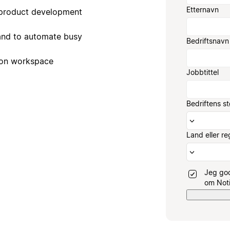
Etternavn
 product development
 and to automate busy
Bedriftsnavn
ion workspace
Jobbtittel
Bedriftens st
Land eller re
Jeg go
om Noti