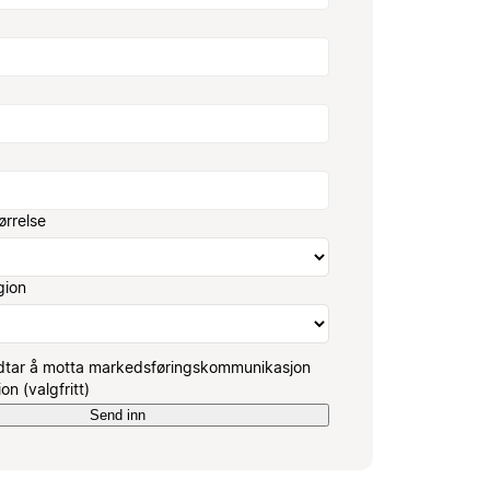
ørrelse
gion
dtar å motta markedsføringskommunikasjon
on (valgfritt)
Send inn