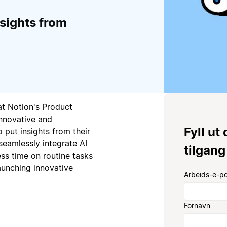
sights from
t Notion's Product
innovative and
Fyll ut
 put insights from their
seamlessly integrate AI
tilgang
ss time on routine tasks
aunching innovative
Arbeids-e-p
Fornavn