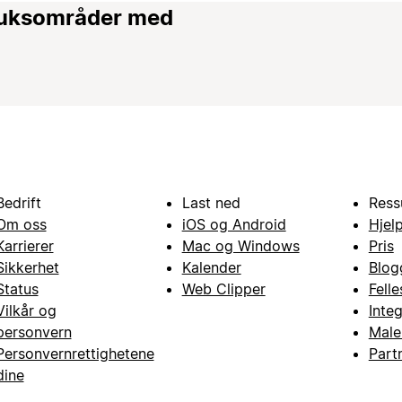
bruksområder med
Bedrift
Last ned
Ress
Om oss
iOS og Android
Hjel
Karrierer
Mac og Windows
Pris
Sikkerhet
Kalender
Blog
Status
Web Clipper
Fell
Vilkår og
Inte
personvern
Male
Personvernrettighetene
Part
dine