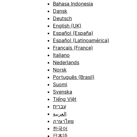
Bahasa Indonesia
Dansk
Deutsch
English (UK)
Español (España)
Español (Latinoamérica)
Français (France)
Italiano
Nederlands
Norsk
Português (Brasil)
Suomi
Svenska
Tiếng Việt
עברית
العربية
ภาษาไทย
한국어
日本語