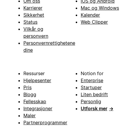
Om oss
iOS og Android
Karrierer
Mac og Windows
Sikkerhet
Kalender
Status
Web Clipper
Vilkår og
personvern
Personvernrettighetene
dine
Ressurser
Notion for
Hjelpesenter
Enterprise
Pris
Startuper
Blogg
Liten bedrift
Fellesskap
Personlig
Integrasjoner
Utforsk mer
→
Maler
Partnerprogrammer