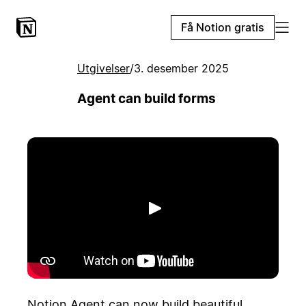
Få Notion gratis
Utgivelser
/
3. desember 2025
Agent can build forms
Spill av
Notion Agent can now build beautiful