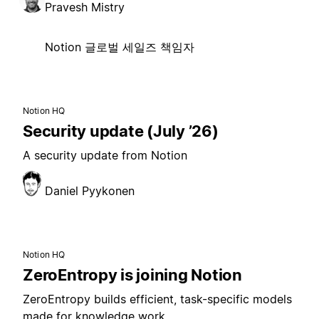
Pravesh Mistry
Notion 글로벌 세일즈 책임자
Notion HQ
Security update (July ’26)
A security update from Notion
Daniel Pyykonen
Notion HQ
ZeroEntropy is joining Notion
ZeroEntropy builds efficient, task-specific models
made for knowledge work