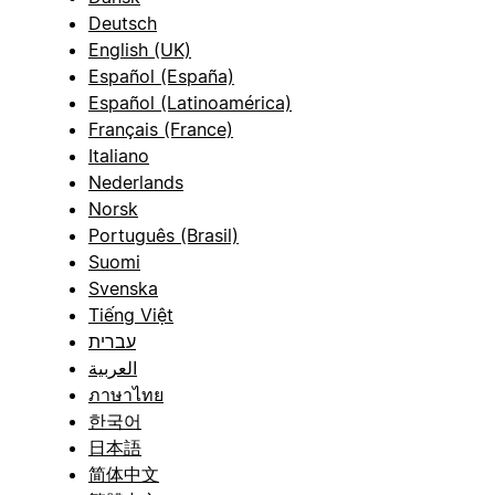
Deutsch
English (UK)
Español (España)
Español (Latinoamérica)
Français (France)
Italiano
Nederlands
Norsk
Português (Brasil)
Suomi
Svenska
Tiếng Việt
עברית
العربية
ภาษาไทย
한국어
日本語
简体中文