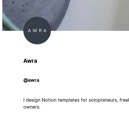
Awra
@awra
I design Notion templates for solopreneurs, free
owners.