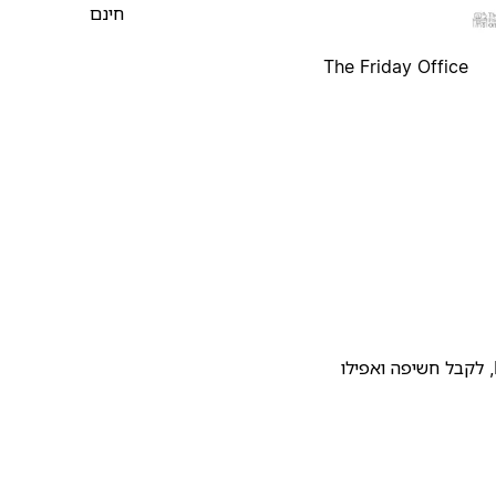
חינם
The Friday Office
להעלות את התבנית שלכם לגלריית התבניות של Notion, לקבל חשיפה ואפילו