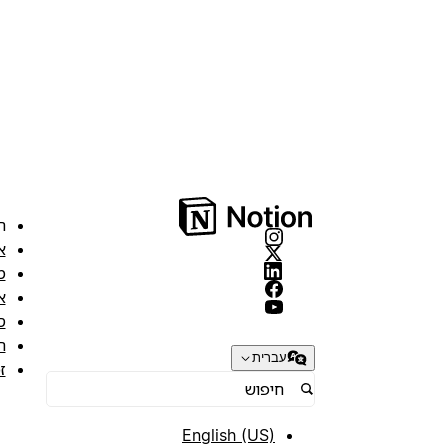
ה
א
מ
א
ס
ת
עברית
ז
English (US)