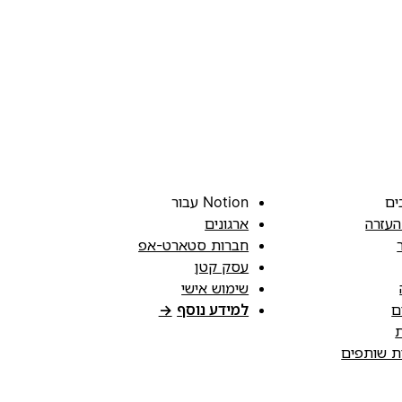
ים
Notion עבור
העזרה
ארגונים
חברות סטארט-אפ
עסק קטן
שימוש אישי
ם
למידע נוסף
→
ת
ות שותפים