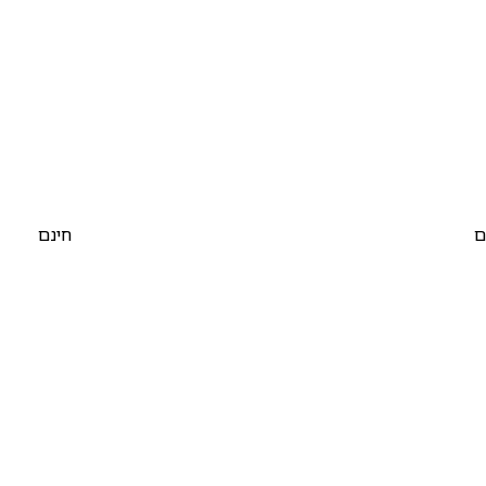
ם
חינם