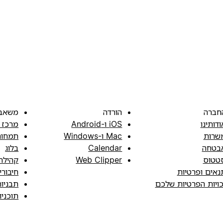
חברה
הורדה
משאב
ודותינו
iOS ו-Android
מרכז 
שרות
Mac ו-Windows
תמחור
בטחה
Calendar
בלוג
טטוס
Web Clipper
קהילה
נאים ופרטיות
חיבורי
כויות הפרטיות שלכם
תבניו
תוכני