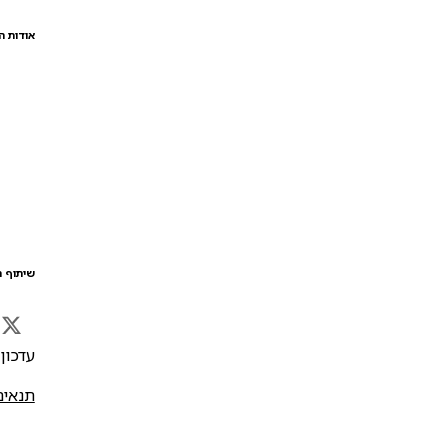
אודות ה
שיתוף ה
עדכון אח
תנאים