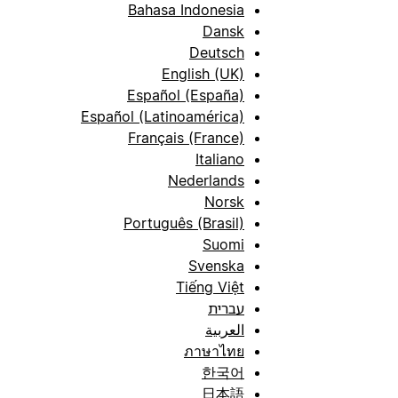
Bahasa Indonesia
Dansk
Deutsch
English (UK)
Español (España)
Español (Latinoamérica)
Français (France)
Italiano
Nederlands
Norsk
Português (Brasil)
Suomi
Svenska
Tiếng Việt
עברית
العربية
ภาษาไทย
한국어
日本語