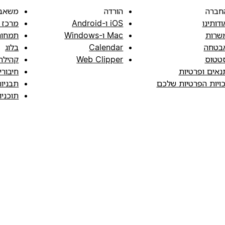
חברה
הורדה
משאב
ודותינו
iOS ו-Android
מרכז 
שרות
Mac ו-Windows
תמחור
בטחה
Calendar
בלוג
טטוס
Web Clipper
קהילה
נאים ופרטיות
חיבורי
כויות הפרטיות שלכם
תבניו
תוכני