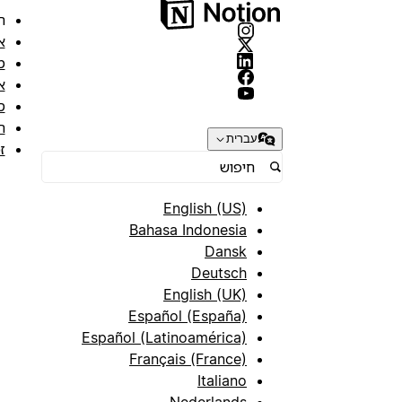
ה
א
מ
א
ס
ת
עברית
ז
English (US)
Bahasa Indonesia
Dansk
Deutsch
English (UK)
Español (España)
Español (Latinoamérica)
Français (France)
Italiano