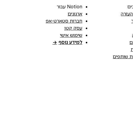
ים
Notion עבור
העזרה
ארגונים
חברות סטארט-אפ
עסק קטן
שימוש אישי
ם
למידע נוסף
→
ת
ות שותפים