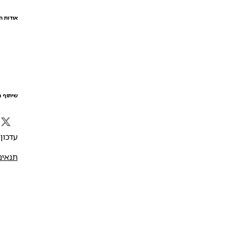
אודות ה
שיתוף ה
עדכון אח
תנאים