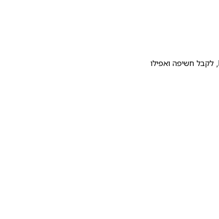
להעלות את התבנית שלכם לגלריית התבניות של Notion, לקבל חשיפה ואפילו