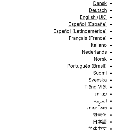
Dansk
Deutsch
English (UK)
Español (España)
Español (Latinoamérica)
Français (France)
Italiano
Nederlands
Norsk
Português (Brasil)
Suomi
Svenska
Tiếng Việt
עברית
العربية
ภาษาไทย
한국어
日本語
简体中文