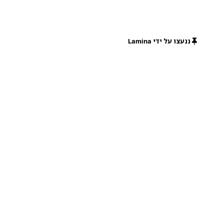
ננעצו על ידי Lamina
חינם
חינם
חינם