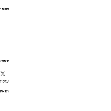
אודות ה
שיתוף ה
עדכון אח
תנאים