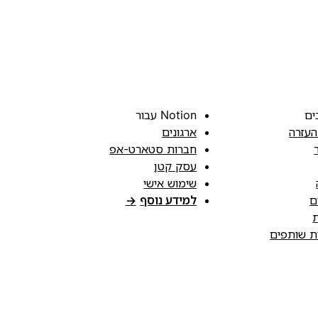
ים
Notion עבור
העזרה
ארגונים
חברות סטארט-אפ
עסק קטן
שימוש אישי
ם
למידע נוסף
→
ת
ות שותפים