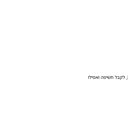
להעלות את התבנית שלכם לגלריית התבניות של Notion, לקבל חשיפה ואפילו