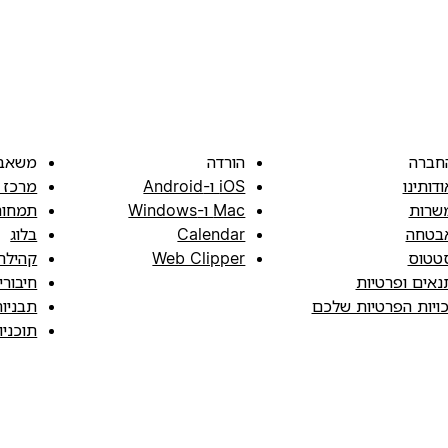
חברה
הורדה
משאב
ודותינו
iOS ו-Android
מרכז 
שרות
Mac ו-Windows
תמחור
בטחה
Calendar
בלוג
טטוס
Web Clipper
קהילה
נאים ופרטיות
חיבורי
כויות הפרטיות שלכם
תבניו
תוכני