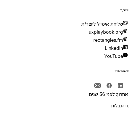
יוצר/ת
שליחת אימייל ליוצר/ת
uxplaybook.org
rectangles.fm
LinkedIn
YouTube
תבנית הזו
רון: לפני 56 שנים
 והגבלות