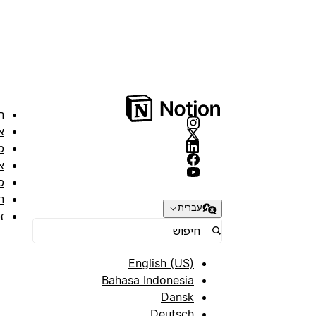
ה
א
מ
א
ס
ת
עברית
ז
English (US)
Bahasa Indonesia
Dansk
Deutsch