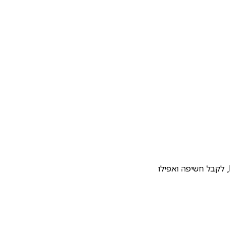
להעלות את התבנית שלכם לגלריית התבניות של Notion, לקבל חשיפה ואפילו