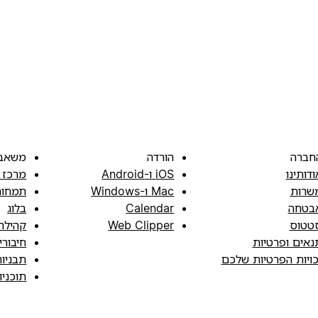
חברה
הורדה
משאב
ודותינו
iOS ו-Android
מרכז 
שרות
Mac ו-Windows
תמחור
בטחה
Calendar
בלוג
טטוס
Web Clipper
קהילה
נאים ופרטיות
חיבורי
כויות הפרטיות שלכם
תבניו
תוכני