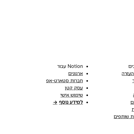
ים
Notion עבור
העזרה
ארגונים
חברות סטארט-אפ
עסק קטן
שימוש אישי
ם
למידע נוסף
→
ת
ות שותפים