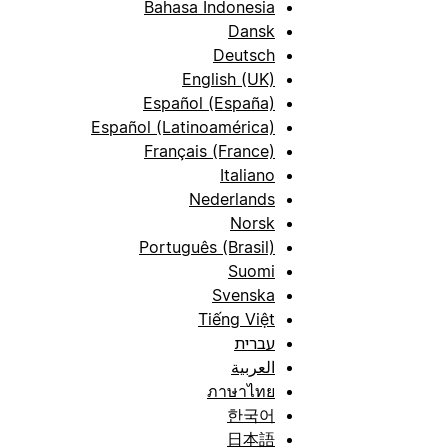
Bahasa Indonesia
Dansk
Deutsch
English (UK)
Español (España)
Español (Latinoamérica)
Français (France)
Italiano
Nederlands
Norsk
Português (Brasil)
Suomi
Svenska
Tiếng Việt
עברית
العربية
ภาษาไทย
한국어
日本語