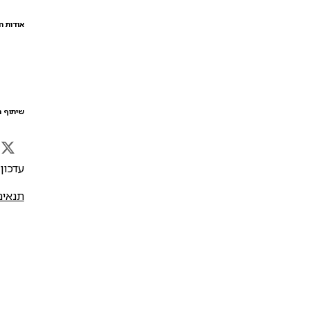
אודות ה
שיתוף ה
עדכון אח
תנאים