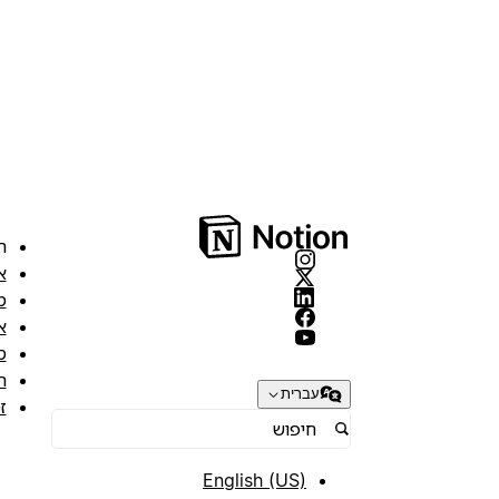
ה
א
מ
א
ס
ת
עברית
ז
English (US)