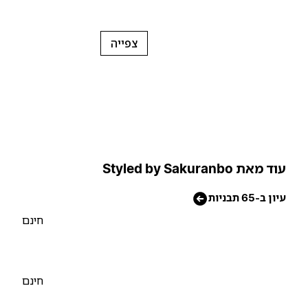
צפייה
וד מאת Styled by Sakuranbo
יון ב-65 תבניות
חינם
חינם