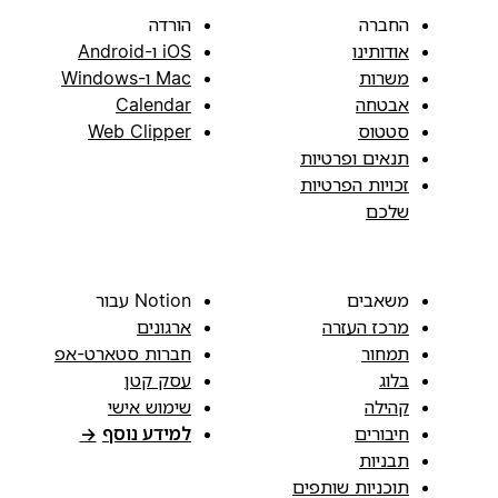
החברה
הורדה
אודותינו
iOS ו-Android
משרות
Mac ו-Windows
אבטחה
Calendar
סטטוס
Web Clipper
תנאים ופרטיות
זכויות הפרטיות
שלכם
משאבים
Notion עבור
מרכז העזרה
ארגונים
תמחור
חברות סטארט-אפ
בלוג
עסק קטן
קהילה
שימוש אישי
חיבורים
למידע נוסף
→
תבניות
תוכניות שותפים