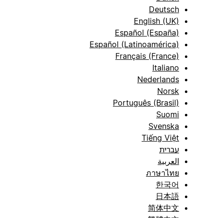
Deutsch
English (UK)
Español (España)
Español (Latinoamérica)
Français (France)
Italiano
Nederlands
Norsk
Português (Brasil)
Suomi
Svenska
Tiếng Việt
עברית
العربية
ภาษาไทย
한국어
日本語
简体中文