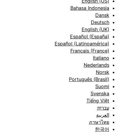
English (US)
Bahasa Indonesia
Dansk
Deutsch
English (UK)
Español (España)
Español (Latinoamérica)
Français (France)
Italiano
Nederlands
Norsk
Português (Brasil)
Suomi
Svenska
Tiếng Việt
עברית
العربية
ภาษาไทย
한국어