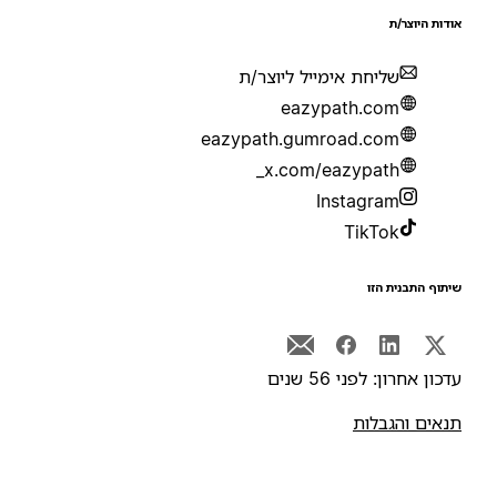
ודות היוצר/ת
שליחת אימייל ליוצר/ת
eazypath.com
eazypath.gumroad.com
x.com/eazypath_
Instagram
TikTok
יתוף התבנית הזו
דכון אחרון: לפני 56 שנים
נאים והגבלות