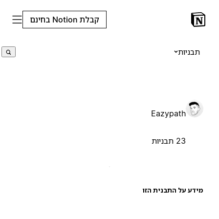
קבלת Notion בחינם
תבניות
Eazypath
23 תבניות
ידע על התבנית הזו