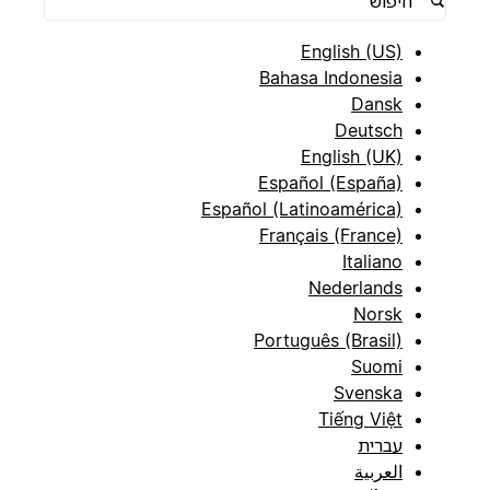
English (US)
Bahasa Indonesia
Dansk
Deutsch
English (UK)
Español (España)
Español (Latinoamérica)
Français (France)
Italiano
Nederlands
Norsk
Português (Brasil)
Suomi
Svenska
Tiếng Việt
עברית
العربية