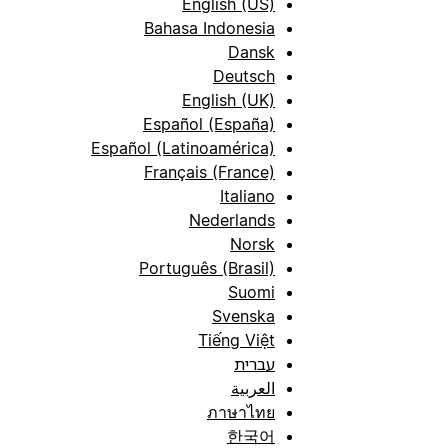
English (US)
Bahasa Indonesia
Dansk
Deutsch
English (UK)
Español (España)
Español (Latinoamérica)
Français (France)
Italiano
Nederlands
Norsk
Português (Brasil)
Suomi
Svenska
Tiếng Việt
עברית
العربية
ภาษาไทย
한국어