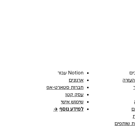
ים
Notion עבור
העזרה
ארגונים
חברות סטארט-אפ
עסק קטן
שימוש אישי
ם
למידע נוסף
→
ת
ות שותפים