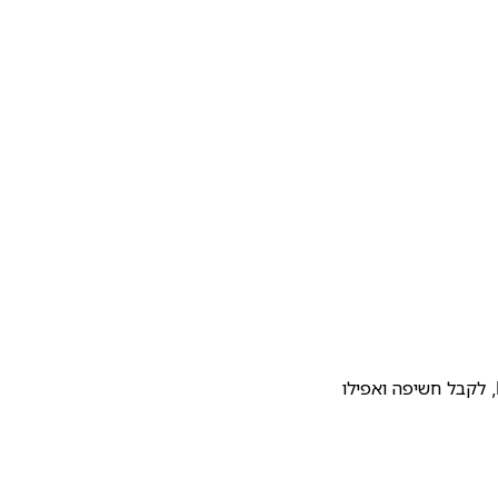
להעלות את התבנית שלכם לגלריית התבניות של Notion, לקבל חשיפה ואפילו