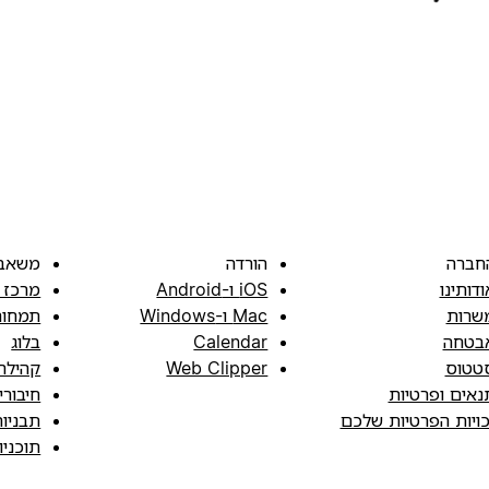
חברה
הורדה
משאב
ודותינו
iOS ו-Android
מרכז 
שרות
Mac ו-Windows
תמחור
בטחה
Calendar
בלוג
טטוס
Web Clipper
קהילה
נאים ופרטיות
חיבורי
כויות הפרטיות שלכם
תבניו
תוכני