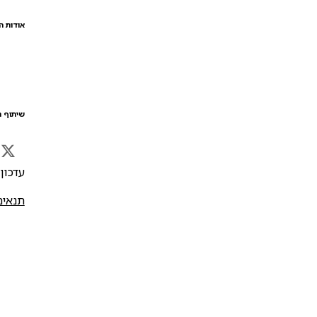
אודות ה
שיתוף ה
עדכון אח
תנאים