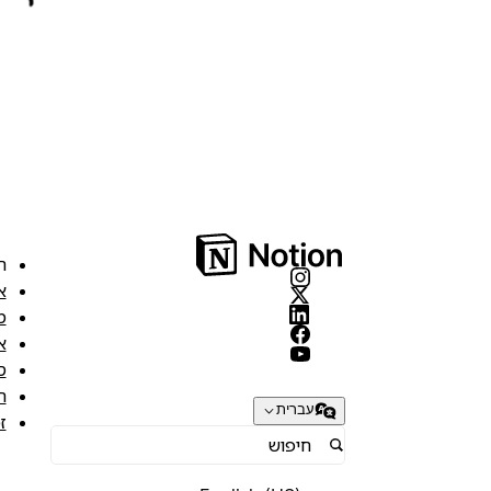
ה
א
מ
א
ס
ת
עברית
ז