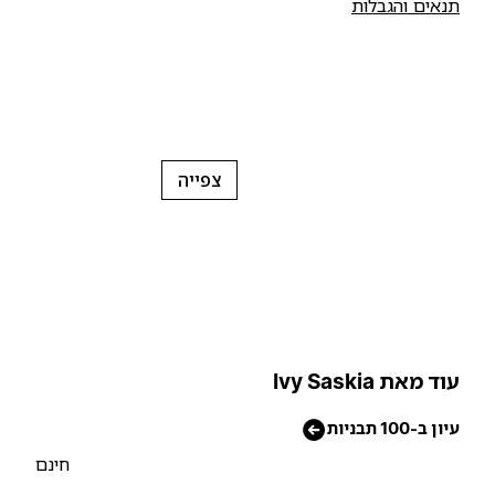
נאים והגבלות
צפייה
וד מאת Ivy Saskia
יון ב-100 תבניות
חינם