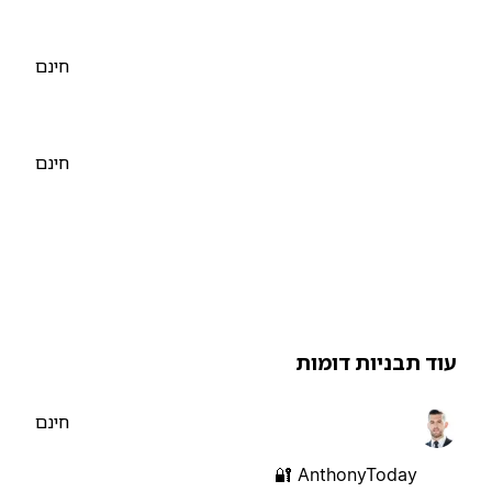
חינם
חינם
וד תבניות דומות
חינם
AnthonyToday 🔐