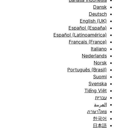
Bahasa Indonesia
Dansk
Deutsch
English (UK)
Español (España)
Español (Latinoamérica)
Français (France)
Italiano
Nederlands
Norsk
Português (Brasil)
Suomi
Svenska
Tiếng Việt
עברית
العربية
ภาษาไทย
한국어
日本語