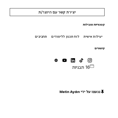
יצירת קשר עם היוצר/ת
קטגוריות מובילות
יעילות אישית
לוח תכנון ללימודים
תחביבים
קישורים
16 תבניות
ננעצו על ידי Metin Aydın
חינם