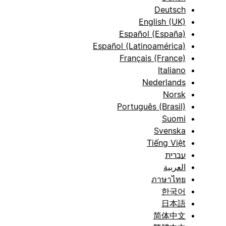
Deutsch
English (UK)
Español (España)
Español (Latinoamérica)
Français (France)
Italiano
Nederlands
Norsk
Português (Brasil)
Suomi
Svenska
Tiếng Việt
עברית
العربية
ภาษาไทย
한국어
日本語
简体中文