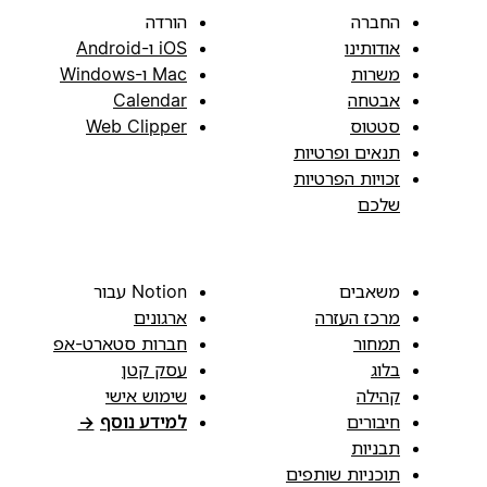
החברה
הורדה
אודותינו
iOS ו-Android
משרות
Mac ו-Windows
אבטחה
Calendar
סטטוס
Web Clipper
תנאים ופרטיות
זכויות הפרטיות
שלכם
משאבים
Notion עבור
מרכז העזרה
ארגונים
תמחור
חברות סטארט-אפ
בלוג
עסק קטן
קהילה
שימוש אישי
חיבורים
למידע נוסף
→
תבניות
תוכניות שותפים