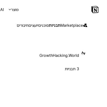
מוצר
AI
Marketplace
תבניות
סוכנים
יועצים
חיבורים
GrowthHacking.World
3 תבניות