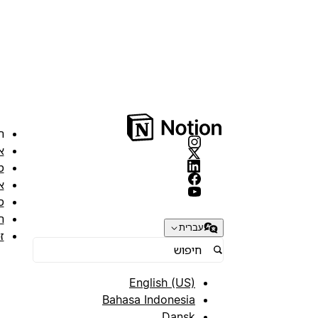
ה
א
מ
א
ס
ת
עברית
ז
English (US)
Bahasa Indonesia
Dansk