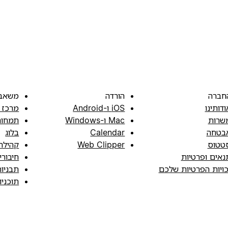
חברה
הורדה
משאב
ודותינו
iOS ו-Android
מרכז 
שרות
Mac ו-Windows
תמחור
בטחה
Calendar
בלוג
טטוס
Web Clipper
קהילה
נאים ופרטיות
חיבורי
כויות הפרטיות שלכם
תבניו
תוכני