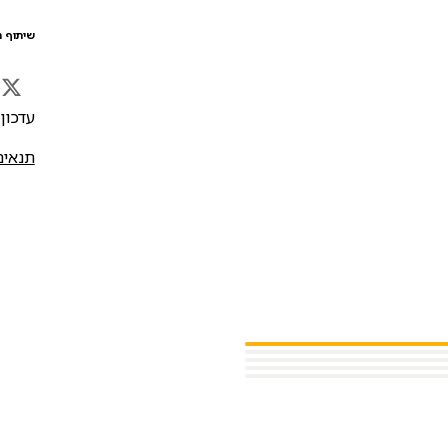
שיתוף ה
עדכון אח
תנאים