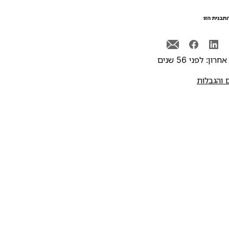
תבנית הזו
רון: לפני 56 שנים
 והגבלות