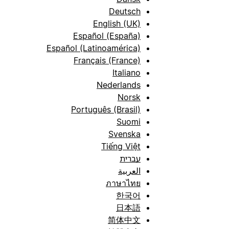
Deutsch
English (UK)
Español (España)
Español (Latinoamérica)
Français (France)
Italiano
Nederlands
Norsk
Português (Brasil)
Suomi
Svenska
Tiếng Việt
עברית
العربية
ภาษาไทย
한국어
日本語
简体中文