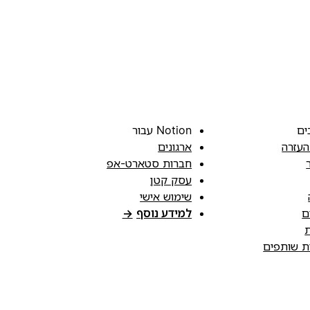
ים
Notion עבור
העזרה
ארגונים
חברות סטארט-אפ
עסק קטן
שימוש אישי
ם
למידע נוסף
→
ת
ות שותפים