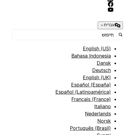
עברית
English (US)
Bahasa Indonesia
Dansk
Deutsch
English (UK)
Español (España)
Español (Latinoamérica)
Français (France)
Italiano
Nederlands
Norsk
Português (Brasil)