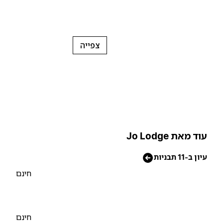
צפייה
וד מאת Jo Lodge
יון ב-11 תבניות
חינם
חינם