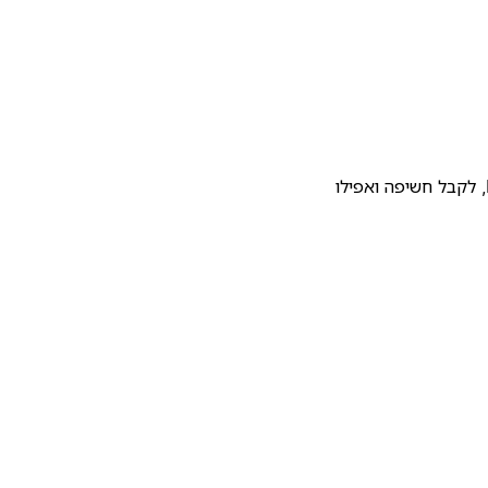
להעלות את התבנית שלכם לגלריית התבניות של Notion, לקבל חשיפה ואפילו