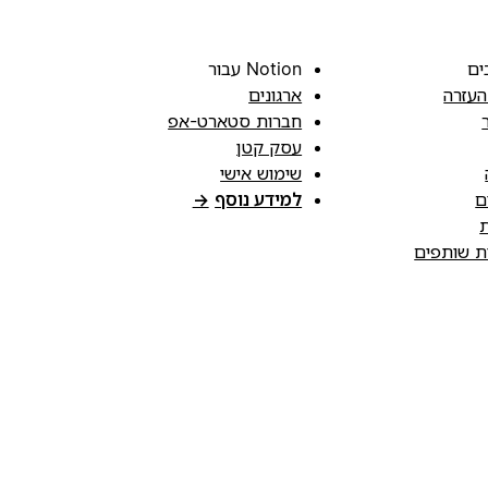
ים
Notion עבור
העזרה
ארגונים
חברות סטארט-אפ
עסק קטן
שימוש אישי
ם
למידע נוסף
→
ת
ות שותפים