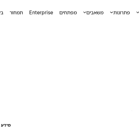
פתרונות
משאבים
מפתחים
Enterprise
תמחור
בק
מידע ע