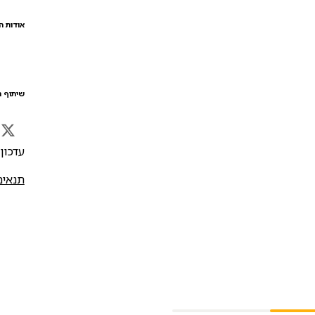
אודות ה
שיתוף ה
עדכון אח
תנאים