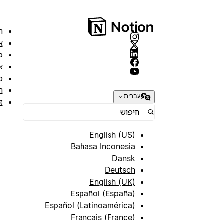
ה
א
מ
א
ס
ת
עברית
ז
English (US)
Bahasa Indonesia
Dansk
Deutsch
English (UK)
Español (España)
Español (Latinoamérica)
Français (France)