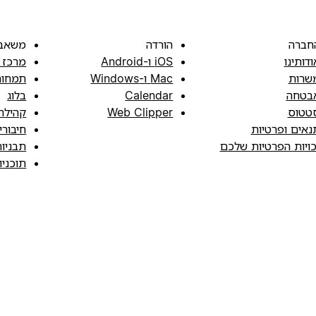
חברה
הורדה
משאב
ודותינו
iOS ו-Android
מרכז 
שרות
Mac ו-Windows
תמחור
בטחה
Calendar
בלוג
טטוס
Web Clipper
קהילה
נאים ופרטיות
חיבורי
כויות הפרטיות שלכם
תבניו
תוכני