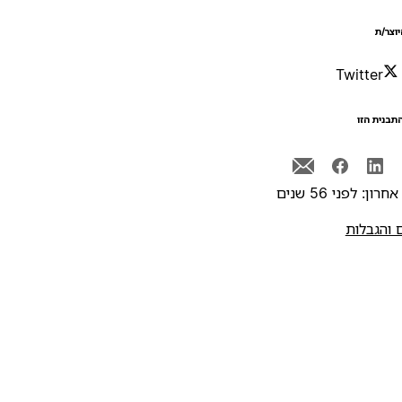
יוצר/ת
Twitter
תבנית הזו
רון: לפני 56 שנים
 והגבלות