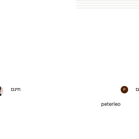
ם
חינם
P
peterleo