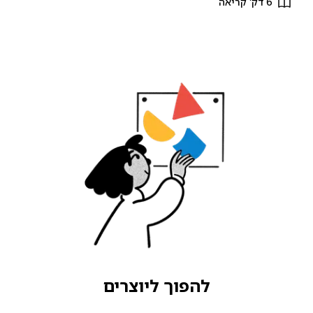
6 דק' קריאה
להפוך ליוצרים