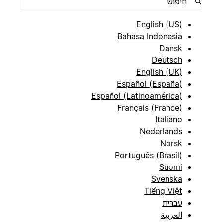
English (US)
Bahasa Indonesia
Dansk
Deutsch
English (UK)
Español (España)
Español (Latinoamérica)
Français (France)
Italiano
Nederlands
Norsk
Português (Brasil)
Suomi
Svenska
Tiếng Việt
עברית
العربية